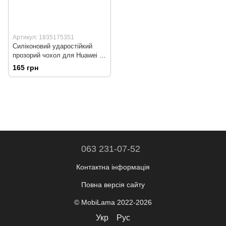
Артикул: 1835175351
Силіконовий ударостійкий
прозорий чохол для Huawei P
Smart Plus GETMAN (бампер)
165 грн
063 231-07-52
Контактна інформація
Повна версія сайту
© MobiLama 2022-2026
Укр
Рус