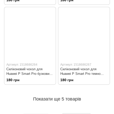
180 грн
180 грн
Артикул: 1518686264
Артикул: 1518686267
Силіконовий чохол для
Силіконовий чохол для
Huawei P Smart Pro бузковий
Huawei P Smart Pro темно
Soft Silicone Case Full
зелений Soft Silicone Case Full
180 грн
180 грн
(бампер)
(бампер)
Показати ще 5 товарів