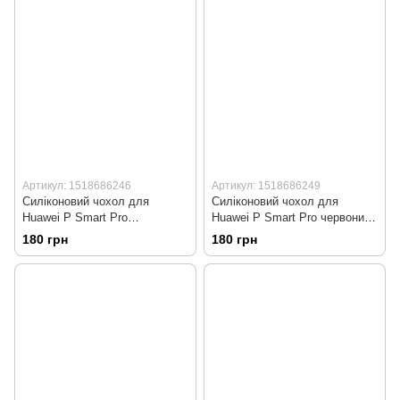
Артикул: 1518686246
Артикул: 1518686249
Силіконовий чохол для
Силіконовий чохол для
Huawei P Smart Pro
Huawei P Smart Pro червоний
коралловий Soft Silicone Case
Soft Silicone Case Full
180 грн
180 грн
Full (бампер)
(бампер)