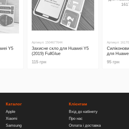
Артикул: 1504677644
Артикул: 1617
awei Y5
Захисне скло для Huawei Y5
Силіконови
(2019) FullGlue
для Huawei
115 грн
95 грн
Каталог
Клієнтам
Apple
Вхід до кабінету
Xiaomi
Про нас
Samsung
Оплата і доставка