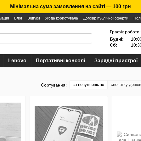
Мінімальна сума замовлення на сайті — 100 грн
мація
Блог
Відгуки
Угода користувача
Договір публічної оферти
Пол
Графік роботи:
Будні:
10:0
Сб:
10:3
Lenovo
Портативні консолі
Зарядні пристрої
за популярністю
спочатку деше
Сортування: