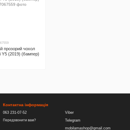
067559
й прозорий чохол
 Y5 (2019) (бампер)
Контактна інформація
063 231-07-52
Viber
Telegram
Передзвонити вам?
mobilamashop@gmail.com