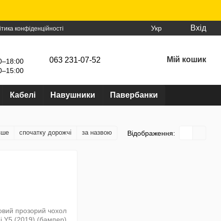
Вхід
Укр
ітика конфіденційності
Мій кошик
063 231-07-52
0–18:00
0–15:00
Кабелі
Навушники
Павербанки
вше
спочатку дорожчі
за назвою
Відображення: