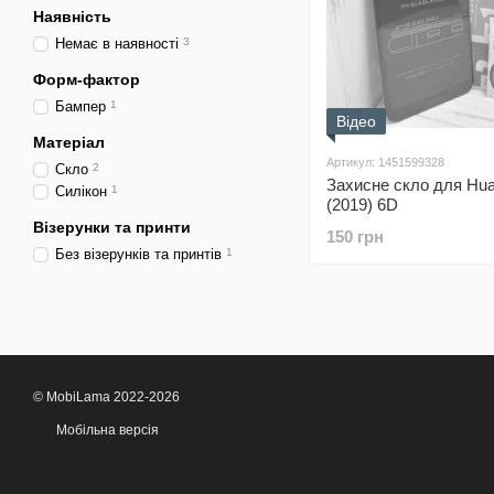
Наявність
Немає в наявності
3
Форм-фактор
Бампер
1
Відео
Матеріал
Артикул: 1451599328
Скло
2
Захисне скло для Hu
Силікон
1
(2019) 6D
Візерунки та принти
150 грн
Без візерунків та принтів
1
© MobiLama 2022-2026
Мобільна версія