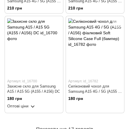
Samsung A15 4G / 5G (A155 /
Samsung A15 4G / 5G (A155 /
A156) бордовий 3D Coffee-n-
A156) коричневий 3D Coffee-n-
210 грн
210 грн
Sweets (бампер)
Sweets (бампер)
Артикул: id_16700
Артикул: id_16782
Захисне скло для Samsung
Силіконовий чохол для
A15 / A15 5G (A155 / A156) DC
Samsung A15 4G / 5G (A155 /
A156) фіалковий Soft Silicone
180 грн
180 грн
Case Full (бампер)
Оптові ціни