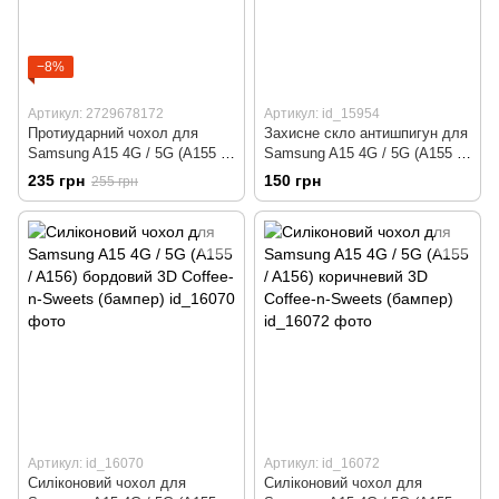
−8%
Артикул: 2729678172
Артикул: id_15954
Протиударний чохол для
Захисне скло антишпигун для
Samsung A15 4G / 5G (A155 /
Samsung A15 4G / 5G (A155 /
A156) з захистом камери
A156)
235 грн
150 грн
255 грн
Defender (чорний)
Артикул: id_16070
Артикул: id_16072
Силіконовий чохол для
Силіконовий чохол для