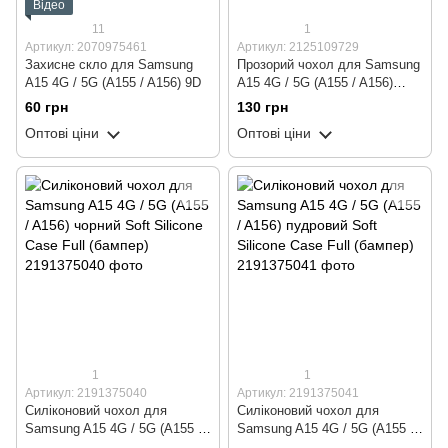
Відео
11
1
Артикул: 2070975461
Артикул: 2125109729
Захисне скло для Samsung
Прозорий чохол для Samsung
A15 4G / 5G (A155 / A156) 9D
A15 4G / 5G (A155 / A156)
ударостійкий силіконовий
60 грн
130 грн
Shockproof (бампер)
Оптові ціни
Оптові ціни
1
1
Артикул: 2191375040
Артикул: 2191375041
Силіконовий чохол для
Силіконовий чохол для
Samsung A15 4G / 5G (A155 /
Samsung A15 4G / 5G (A155 /
A156) чорний Soft Silicone
A156) пудровий Soft Silicone