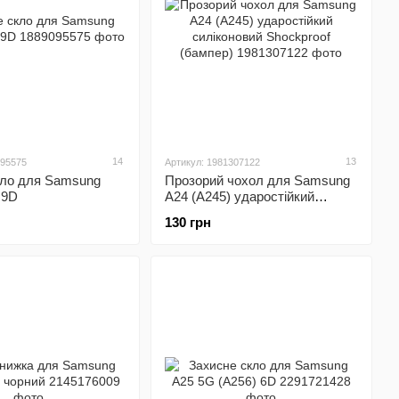
14
13
095575
Артикул: 1981307122
кло для Samsung
Прозорий чохол для Samsung
 9D
A24 (A245) ударостійкий
силіконовий Shockproof
130 грн
(бампер)