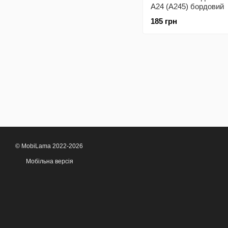
A24 (A245) бордовий
185 грн
© MobiLama 2022-2026
Мобільна версія