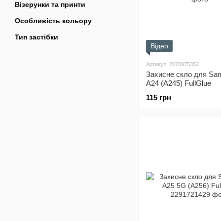
Візерунки та принти
Особливість кольору
Тип застібки
Відео
Артикул: 2070975352
Захисне скло для Sa
A24 (A245) FullGlue
115 грн