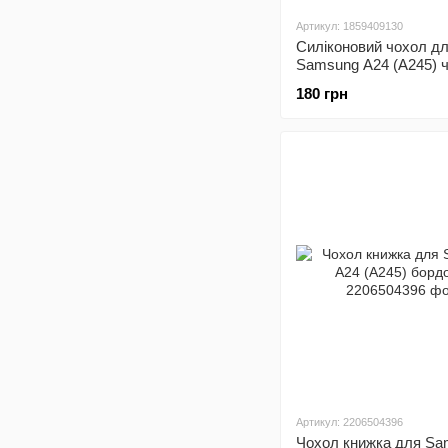
Артикул: 1859409130
Силіконовий чохол д
Samsung A24 (A245) 
Soft Silicone Case Ful
180 грн
Артикул: 2206504396
Чохол книжка для Sa