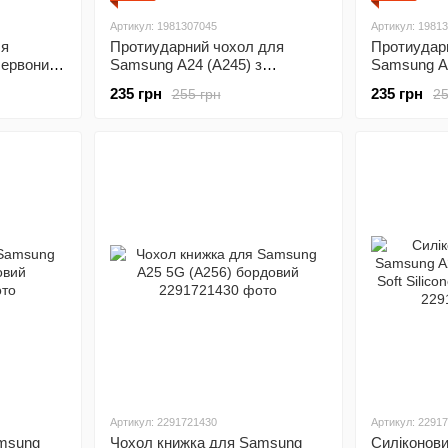
Артикул: 1981307045
Артикул: 1981
ля
Протиударний чохол для
Протиудар
червоний
Samsung A24 (A245) з
Samsung A2
l (бампер)
захистом камери Defender
захистом к
235 грн
235 грн
255 грн
25
(чорний)
(синій)
Артикул: 2291721430
Артикул: 2291
msung
Чохол книжка для Samsung
Силіконови