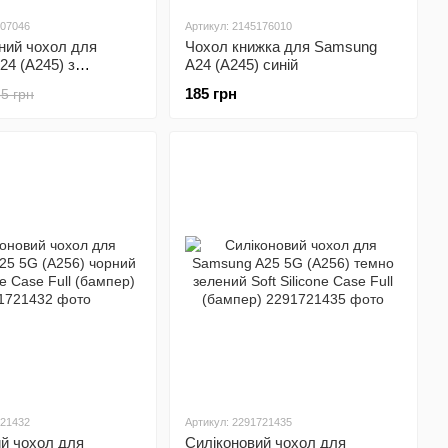
307046
Артикул: 2145176010
ний чохол для
Чохол книжка для Samsung
4 (A245) з
A24 (A245) синій
амери Defender
185 грн
5 грн
721432
Артикул: 2291721435
й чохол для
Силіконовий чохол для