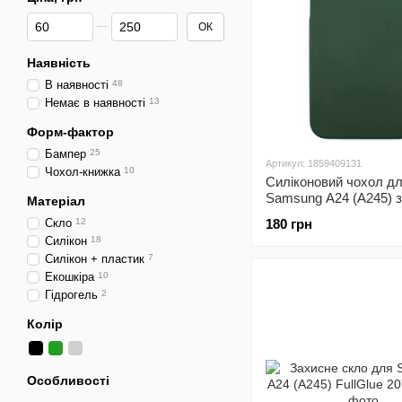
Від Ціна, грн
До Ціна, грн
ОК
Наявність
В наявності
48
Немає в наявності
13
Форм-фактор
Бампер
25
Артикул: 1859409131
Чохол-книжка
10
Силіконовий чохол д
Samsung A24 (A245) 
Матеріал
Soft Silicone Case Ful
Скло
12
180 грн
Силікон
18
Силікон + пластик
7
Екошкіра
10
Гідрогель
2
Колір
Особливості