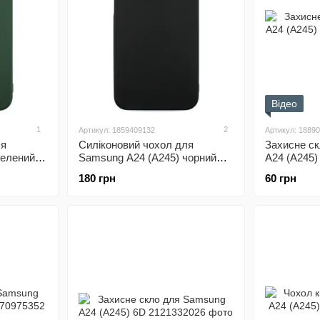
Відео
1
2
Артикул: 1859409132
Артикул: 1889
ля
Силіконовий чохол для
Захисне с
зелений
Samsung A24 (A245) чорний
A24 (A245)
l (бампер)
Soft Silicone Case Full (бампер)
180 грн
60 грн