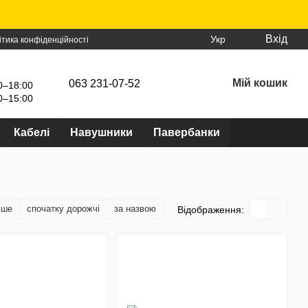
Вхід
Укр
ітика конфіденційності
Мій кошик
063 231-07-52
0–18:00
0–15:00
Кабелі
Навушники
Павербанки
вше
спочатку дорожчі
за назвою
Відображення: