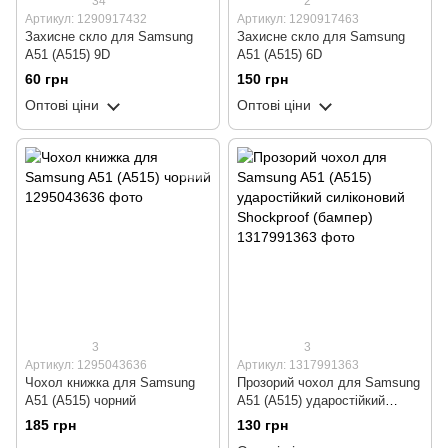
34
2
Артикул: 1290917432
Артикул: 1290917463
Захисне скло для Samsung
Захисне скло для Samsung
A51 (A515) 9D
A51 (A515) 6D
60 грн
150 грн
Оптові ціни
Оптові ціни
3
3
Артикул: 1295043636
Артикул: 1317991363
Чохол книжка для Samsung
Прозорий чохол для Samsung
A51 (A515) чорний
A51 (A515) ударостійкий
силіконовий Shockproof
185 грн
130 грн
(бампер)