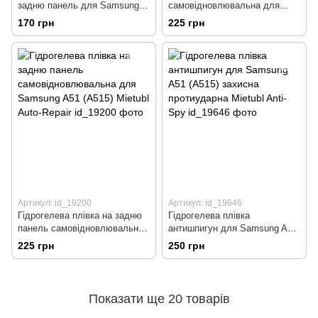
задню панель для Samsung
самовідновлювальна для
A51 (A515) Mietubl Matte
Samsung A51 (A515) Mietubl
170 грн
225 грн
Auto-Repair
Артикул: id_19200
Артикул: id_19646
Гідрогелева плівка на задню
Гідрогелева плівка
панель самовідновлювальна
антишпигун для Samsung A51
для Samsung A51 (A515)
(A515) захисна протиударна
225 грн
250 грн
Mietubl Auto-Repair
Mietubl Anti-Spy
Показати ще 20 товарів