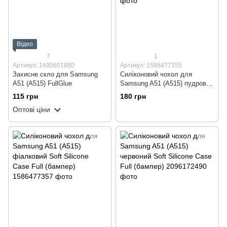
Відео
7
1
Артикул: 1495601880
Артикул: 1586477355
Захисне скло для Samsung
Силіконовий чохол для
A51 (A515) FullGlue
Samsung A51 (A515) пудровий
Soft Silicone Case Full
115 грн
180 грн
(бампер)
Оптові ціни