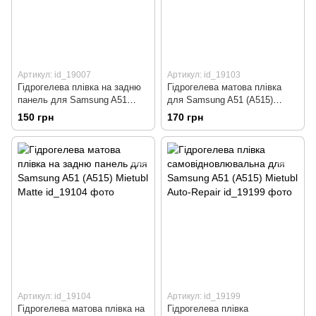
Артикул: id_19007
Артикул: id_19103
Гідрогелева плівка на задню
Гідрогелева матова плівка
панель для Samsung A51
для Samsung A51 (A515)
(A515) захисна протиударна
Mietubl Matte
150 грн
170 грн
Mietubl Super-TPU Clear
Артикул: id_19104
Артикул: id_19199
Гідрогелева матова плівка на
Гідрогелева плівка