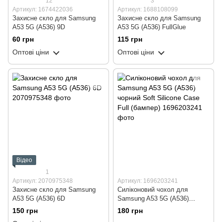
12
3
Артикул: 1674422036
Артикул: 1688108099
Захисне скло для Samsung
Захисне скло для Samsung
A53 5G (A536) 9D
A53 5G (A536) FullGlue
60 грн
115 грн
Оптові ціни
Оптові ціни
Відео
1
Артикул: 2070975348
Артикул: 1696203241
Захисне скло для Samsung
Силіконовий чохол для
A53 5G (A536) 6D
Samsung A53 5G (A536)
чорний Soft Silicone Case Full
150 грн
180 грн
(бампер)