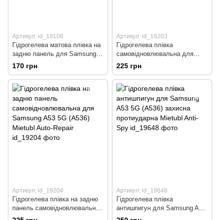
Артикул: id_19108
Артикул: id_19203
Гідрогелева матова плівка на
Гідрогелева плівка
задню панель для Samsung
самовідновлювальна для
A53 5G (A536) Mietubl Matte
Samsung A53 5G (A536)
170 грн
225 грн
Mietubl Auto-Repair
Артикул: id_19204
Артикул: id_19648
Гідрогелева плівка на задню
Гідрогелева плівка
панель самовідновлювальна
антишпигун для Samsung A53
для Samsung A53 5G (A536)
5G (A536) захисна