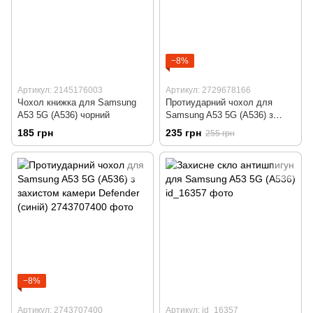
−8%
Артикул: 2145176003
Артикул: 2729678166
Чохол книжка для Samsung
Протиударний чохол для
A53 5G (A536) чорний
Samsung A53 5G (A536) з
захистом камери Defender
185 грн
235 грн
255 грн
(чорний)
−8%
Артикул: 2743707400
Артикул: id_16357