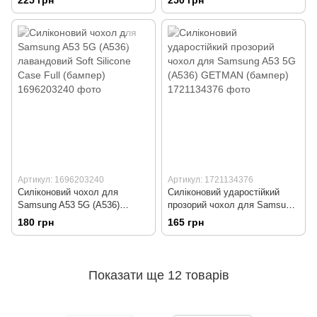
225 грн
250 грн
Mietubl Auto-Repair
протиударна Mietubl Anti-Spy
Артикул: 1696203240
Артикул: 1721134376
Силіконовий чохол для
Силіконовий ударостійкий
Samsung A53 5G (A536)
прозорий чохол для Samsung
лавандовий Soft Silicone Case
A53 5G (A536) GETMAN
180 грн
165 грн
Full (бампер)
(бампер)
Показати ще 12 товарів