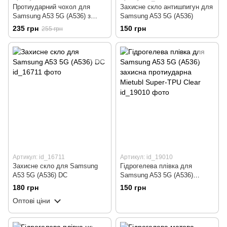
Протиударний чохол для
Захисне скло антишпигун для
Samsung A53 5G (A536) з
Samsung A53 5G (A536)
захистом камери Defender
235 грн
150 грн
255 грн
(синій)
Артикул: id_16711
Артикул: id_19010
Захисне скло для Samsung
Гідрогелева плівка для
A53 5G (A536) DC
Samsung A53 5G (A536)
захисна протиударна Mietubl
180 грн
150 грн
Super-TPU Clear
Оптові ціни