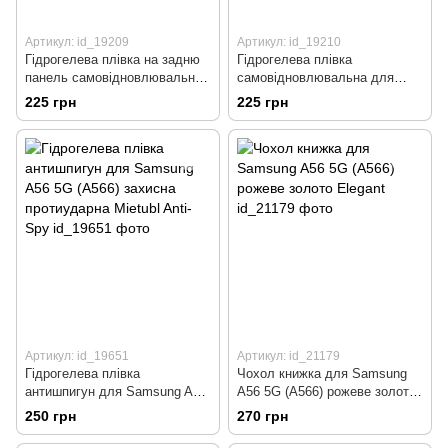
Артикул: id_19209
Артикул: id_19210
Гідрогелева плівка на задню
Гідрогелева плівка
панель самовідновлювальна
самовідновлювальна для
для Samsung A56 5G (A566)
Samsung A56 5G (A566)
225 грн
225 грн
Mietubl Auto-Repair
Mietubl Auto-Repair
Артикул: id_19651
Артикул: id_21179
Гідрогелева плівка
Чохол книжка для Samsung
антишпигун для Samsung A56
A56 5G (A566) рожеве золото
5G (A566) захисна
Elegant
250 грн
270 грн
протиударна Mietubl Anti-Spy