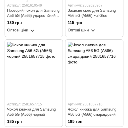
2
Артикул: 2561610549
Артикул: 2552625967
Прозорий чохол для Samsung
Захисне скло для Samsung
A56 5G (A566) ударостійкий
A56 5G (A566) FullGlue
силіконовий Shockproof
130 грн
115 грн
(бампер)
Оптові ціни
Оптові ціни
Артикул: 2581657715
Артикул: 2581657716
Чохол книжка для Samsung
Чохол книжка для Samsung
A56 5G (A566) чорний
A56 5G (A566) смарагдовий
185 грн
185 грн