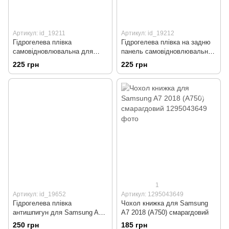
Артикул: id_19211
Артикул: id_19212
Гідрогелева плівка
Гідрогелева плівка на задню
самовідновлювальна для
панель самовідновлювальна
Samsung A7 2018 (A750)
для Samsung A7 2018 (A750)
225 грн
225 грн
Mietubl Auto-Repair
Mietubl Auto-Repair
1
Артикул: id_19652
Артикул: 1295043649
Гідрогелева плівка
Чохол книжка для Samsung
антишпигун для Samsung A7
A7 2018 (A750) смарагдовий
2018 (A750) захисна
250 грн
185 грн