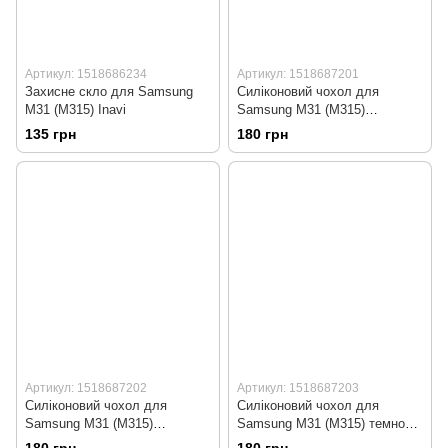
Артикул: 1518686234
Артикул: 1518687201
Захисне скло для Samsung
Силіконовий чохол для
M31 (M315) Inavi
Samsung M31 (M315)
бордовий Soft Silicone Case
135 грн
180 грн
Full (бампер)
Артикул: 1518687202
Артикул: 1518687203
Силіконовий чохол для
Силіконовий чохол для
Samsung M31 (M315)
Samsung M31 (M315) темно
малиновий Soft Silicone Case
зелений Soft Silicone Case Full