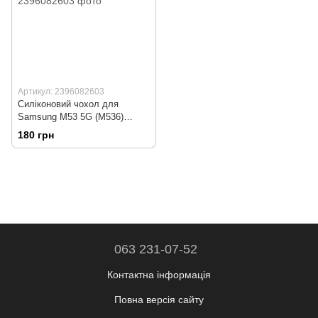
Артикул: 2396082603
Силіконовий чохол для
Samsung M53 5G (M536)
фіалковий Soft Silicone Case
180 грн
Full (бампер)
063 231-07-52
Контактна інформація
Повна версія сайту