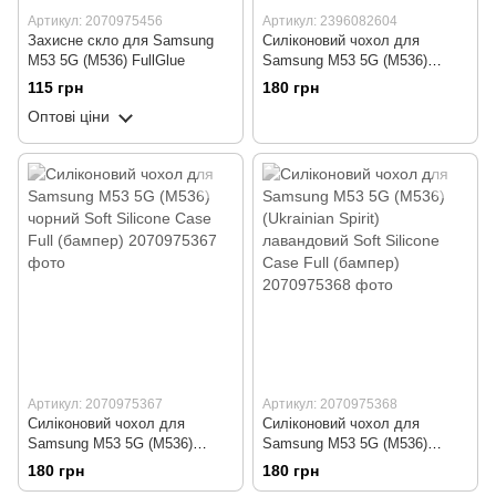
Артикул: 2070975456
Артикул: 2396082604
Захисне скло для Samsung
Силіконовий чохол для
M53 5G (M536) FullGlue
Samsung M53 5G (M536)
темно зелений Soft Silicone
115 грн
180 грн
Case Full (бампер)
Оптові ціни
Артикул: 2070975367
Артикул: 2070975368
Силіконовий чохол для
Силіконовий чохол для
Samsung M53 5G (M536)
Samsung M53 5G (M536)
чорний Soft Silicone Case Full
(Ukrainian Spirit) лавандовий
180 грн
180 грн
(бампер)
Soft Silicone Case Full