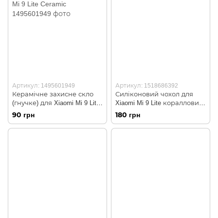
Артикул: 1495601949
Артикул: 1518686392
Керамічне захисне скло
Силіконовий чохол для
(гнучке) для Xiaomi Mi 9 Lite
Xiaomi Mi 9 Lite коралловий
Ceramic
Soft Silicone Case Full
90 грн
180 грн
(бампер)