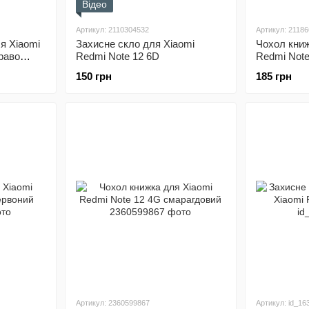
Відео
Артикул: 2110304532
Артикул: 2118
я Xiaomi
Захисне скло для Xiaomi
Чохол книж
раво
Redmi Note 12 6D
Redmi Note
Case Full
150 грн
185 грн
Артикул: 2360599867
Артикул: id_16