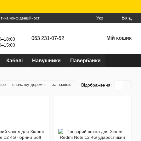
Вхід
Укр
ітика конфіденційності
Мій кошик
063 231-07-52
0–18:00
0–15:00
Кабелі
Навушники
Павербанки
вше
спочатку дорожчі
за назвою
Відображення: