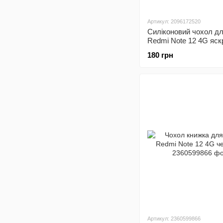
Артикул: 2096172520
Силіконовий чохол дл
Redmi Note 12 4G яск
рожевий Soft Silicone 
180 грн
(бампер)
Артикул: 2360599866