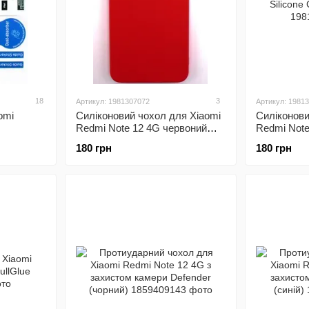
18
3
Артикул: 1981307072
Артикул: 1981
omi
Силіконовий чохол для Xiaomi
Силіконови
Redmi Note 12 4G червоний
Redmi Note
Soft Silicone Case Full (бампер)
Silicone Ca
180 грн
180 грн