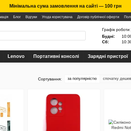
Мінімальна сума замовлення на сайті — 100 грн
мація
Блог
Відгуки
Угода користувача
Договір публічної оферти
Пол
Графік роботи:
Будні:
10:0
Сб:
10:3
Lenovo
Портативні консолі
Зарядні пристрої
за популярністю
спочатку деше
Сортування: