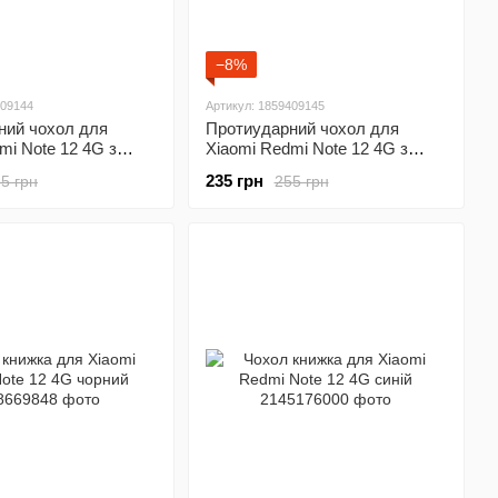
−8%
409144
Артикул: 1859409145
ний чохол для
Протиударний чохол для
mi Note 12 4G з
Xiaomi Redmi Note 12 4G з
амери Defender
захистом камери Defender
235 грн
5 грн
255 грн
(зелений)