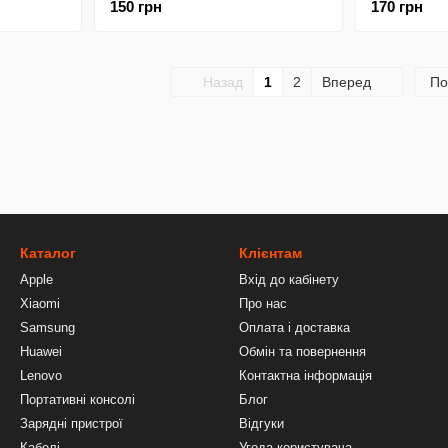
150 грн
170 грн
ar
Clear
Назад
1
2
Вперед
По
Каталог
Клієнтам
Apple
Вхід до кабінету
Xiaomi
Про нас
Samsung
Оплата і доставка
Huawei
Обмін та повернення
Lenovo
Контактна інформація
Портативні консолі
Блог
Зарядні пристрої
Відгуки
Кабелі
Угода користувача