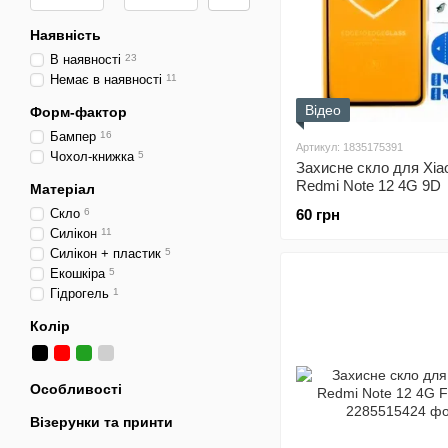
Наявність
В наявності
23
Немає в наявності
11
Відео
Форм-фактор
Бампер
16
Артикул: 1835175391
Чохол-книжка
5
Захисне скло для Xia
Redmi Note 12 4G 9D
Матеріал
Скло
6
60 грн
Силікон
11
Силікон + пластик
5
Екошкіра
5
Гідрогель
1
Колір
Особливості
Візерунки та принти