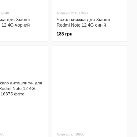
669848
Артикул: 2145176000
ка для Xiaomi
Чохол книжка для Xiaomi
 12 4G чорний
Redmi Note 12 4G синій
185 грн
375
Артикул: id_16900