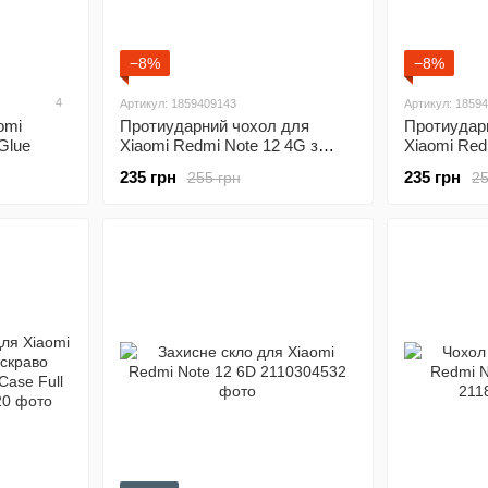
−8%
−8%
4
Артикул: 1859409143
Артикул: 1859
omi
Протиударний чохол для
Протиудар
Glue
Xiaomi Redmi Note 12 4G з
Xiaomi Red
захистом камери Defender
захистом к
235 грн
235 грн
255 грн
25
(чорний)
(синій)