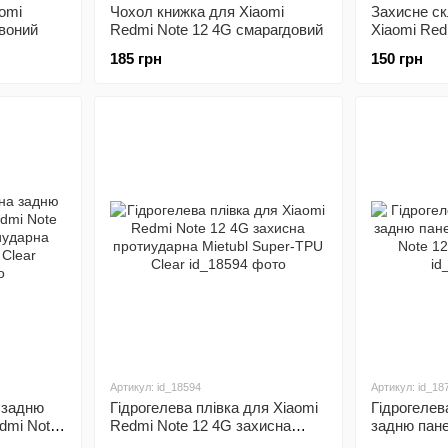
omi
Чохол книжка для Xiaomi
Захисне ск
воний
Redmi Note 12 4G смарагдовий
Xiaomi Red
185 грн
150 грн
Артикул: id_18594
Артикул: id_18
а задню
Гідрогелева плівка для Xiaomi
Гідрогелев
dmi Note
Redmi Note 12 4G захисна
задню пане
ударна
протиударна Mietubl Super-TPU
Redmi Note