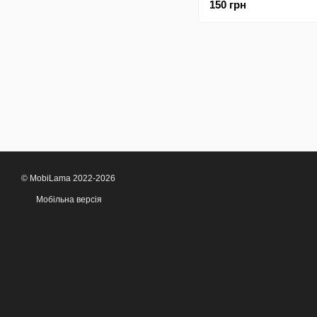
150 грн
Mietubl Super-TPU Cle
© MobiLama 2022-2026
Мобільна версія