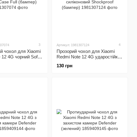
3
4
307074
Артикул: 1981307124
й чохол для Xiaomi
Прозорий чохол для Xiaomi
 12 4G чорний Soft
Redmi Note 12 4G ударостійкий
se Full (бампер)
силіконовий Shockproof
130 грн
(бампер)