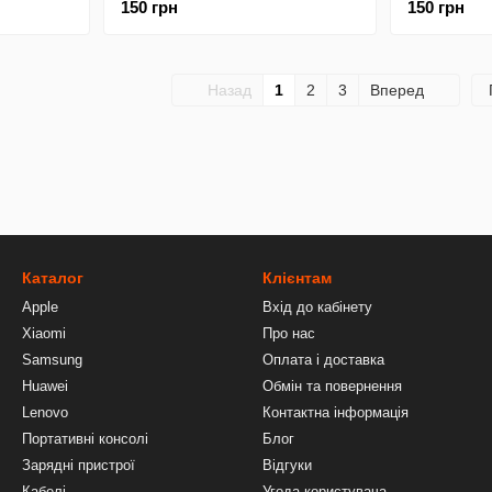
150 грн
150 грн
Clear
Назад
1
2
3
Вперед
Каталог
Клієнтам
Apple
Вхід до кабінету
Xiaomi
Про нас
Samsung
Оплата і доставка
Huawei
Обмін та повернення
Lenovo
Контактна інформація
Портативні консолі
Блог
Зарядні пристрої
Відгуки
Кабелі
Угода користувача