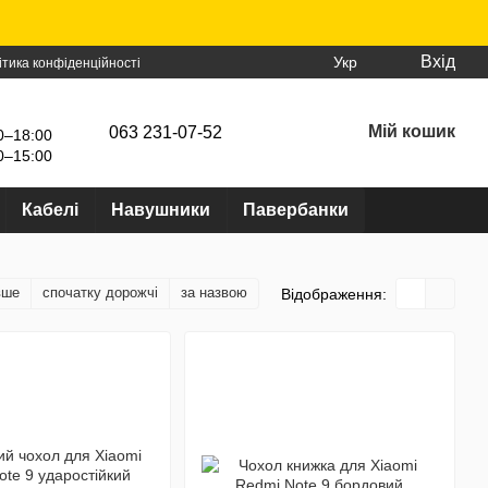
Вхід
Укр
ітика конфіденційності
Мій кошик
063 231-07-52
0–18:00
0–15:00
Кабелі
Навушники
Павербанки
вше
спочатку дорожчі
за назвою
Відображення: