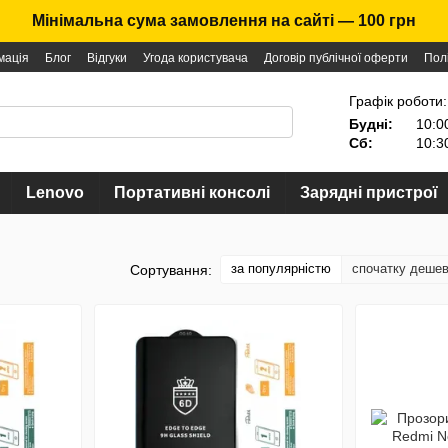
Мінімальна сума замовлення на сайті — 100 грн
мація
Блог
Відгуки
Угода користувача
Договір публічної оферти
Пол
Графік роботи:
Будні:
10:0
Сб:
10:3
Lenovo
Портативні консолі
Зарядні пристрої
за популярністю
спочатку деше
Сортування: