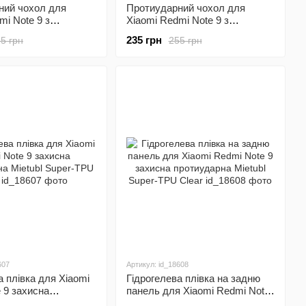
ний чохол для
Протиударний чохол для
mi Note 9 з
Xiaomi Redmi Note 9 з
амери Defender
захистом камери Defender
235 грн
5 грн
255 грн
(зелений)
607
Артикул: id_18608
а плівка для Xiaomi
Гідрогелева плівка на задню
 9 захисна
панель для Xiaomi Redmi Note
а Mietubl Super-TPU
9 захисна протиударна Mietubl