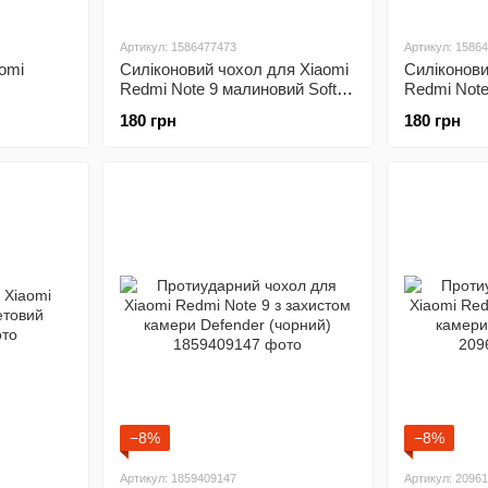
Артикул: 1586477473
Артикул: 1586
omi
Силіконовий чохол для Xiaomi
Силіконови
Redmi Note 9 малиновий Soft
Redmi Note
Silicone Case Full (бампер)
Silicone Ca
180 грн
180 грн
−8%
−8%
Артикул: 1859409147
Артикул: 2096