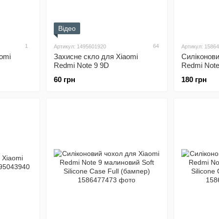
Відео
1
64
Артикул: 1495601920
Артикул: 1586
omi
Захисне скло для Xiaomi
Силіконови
Redmi Note 9 9D
Redmi Note
Silicone Ca
60 грн
180 грн