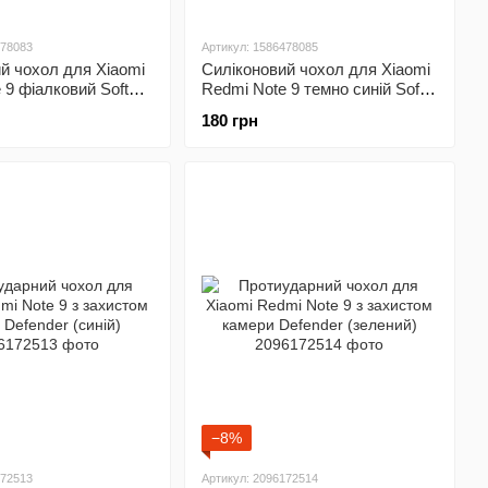
478083
Артикул: 1586478085
й чохол для Xiaomi
Силіконовий чохол для Xiaomi
 9 фіалковий Soft
Redmi Note 9 темно синій Soft
se Full (бампер)
Silicone Case Full (бампер)
180 грн
−8%
172513
Артикул: 2096172514