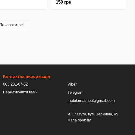
150 грн
Super-TPU Clear
Показати всі
Контактна інформація
063 231-07-52
Viber
Telegram
Передзвонити вам?
mobilamashop@gmail.com
м. Славута, вул. Церковна, 45
Мапа проїзду