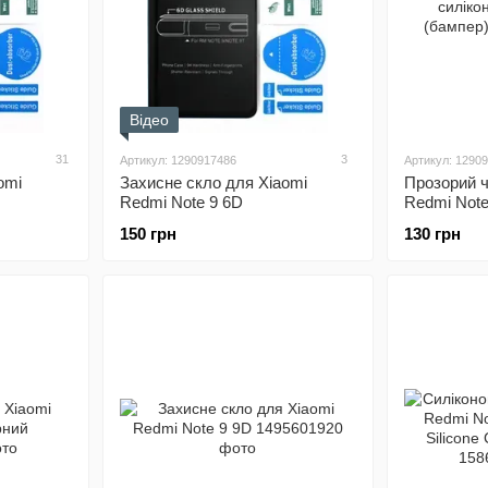
Відео
31
3
Артикул: 1290917486
Артикул: 1290
omi
Захисне скло для Xiaomi
Прозорий ч
Redmi Note 9 6D
Redmi Note
силіконови
150 грн
130 грн
(бампер)