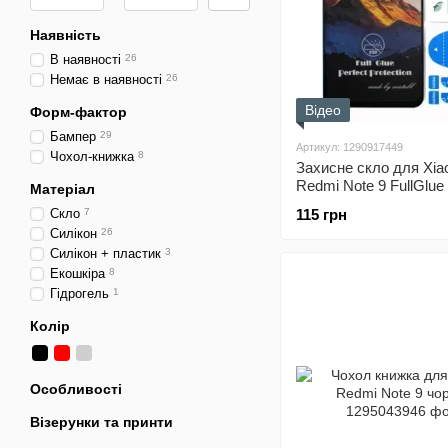
Наявність
В наявності
26
Немає в наявності
26
Відео
Форм-фактор
Бампер
29
Артикул: 1290917449
Чохол-книжка
8
Захисне скло для Xia
Redmi Note 9 FullGlue
Матеріал
Скло
7
115 грн
Силікон
26
Силікон + пластик
3
Екошкіра
8
Гідрогель
1
Колір
Особливості
Візерунки та принти