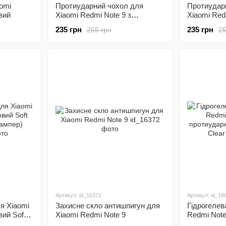
omi
Протиударний чохол для
Протиудар
вий
Xiaomi Redmi Note 9 з
Xiaomi Red
захистом камери Defender
захистом к
235 грн
235 грн
255 грн
25
(чорний)
(синій)
Артикул: id_16372
Артикул: id_18
я Xiaomi
Захисне скло антишпигун для
Гідрогелев
вий Soft
Xiaomi Redmi Note 9
Redmi Note
мпер)
протиударн