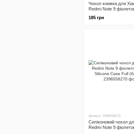
Чохол книжка для Xia
Redmi Note 9 фіолето
185 грн
Артикул: 2396558270
Силіконовий чохол дл
Redmi Note 9 фіолето
Silicone Case Full (ба