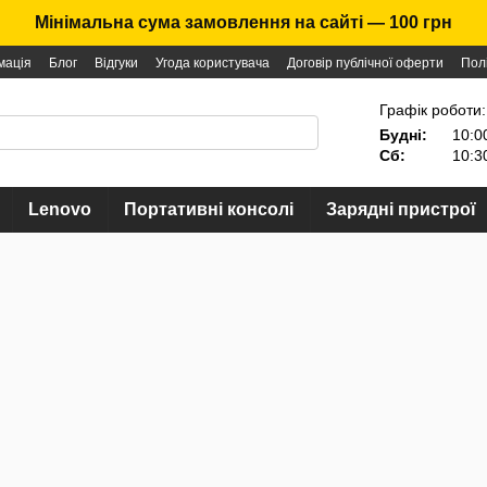
Мінімальна сума замовлення на сайті — 100 грн
мація
Блог
Відгуки
Угода користувача
Договір публічної оферти
Пол
Графік роботи:
Будні:
10:0
Сб:
10:3
Lenovo
Портативні консолі
Зарядні пристрої