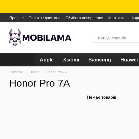
Перейти до основного контенту
Про нас
Оплата і доставка
Обмін та повернення
Контактна інфор
Apple
Xiaomi
Samsung
Huawei
Головна
Honor
Honor Pro 7A
Honor Pro 7A
Немає товарів