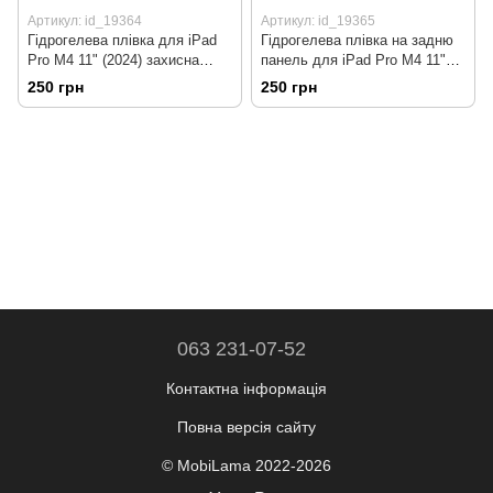
Артикул: id_19364
Артикул: id_19365
Гідрогелева плівка для iPad
Гідрогелева плівка на задню
Pro M4 11" (2024) захисна
панель для iPad Pro M4 11"
протиударна Super-TPU
(2024) захисна протиударна
250 грн
250 грн
Super-TPU
063 231-07-52
Контактна інформація
Повна версія сайту
© MobiLama 2022-2026