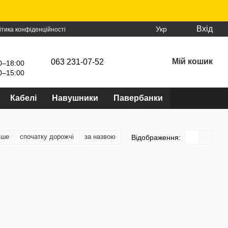
Вхід
Укр
ітика конфіденційності
Мій кошик
063 231-07-52
0–18:00
0–15:00
Кабелі
Навушники
Павербанки
вше
спочатку дорожчі
за назвою
Відображення: