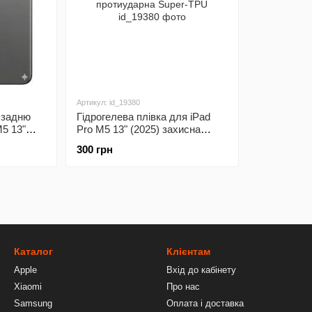
Артикул: id_19380
а задню
Гідрогелева плівка для iPad
M5 13"
Pro M5 13" (2025) захисна
ударна
протиударна Super-TPU
300 грн
Каталог
Клієнтам
Apple
Вхід до кабінету
Xiaomi
Про нас
Samsung
Оплата і доставка