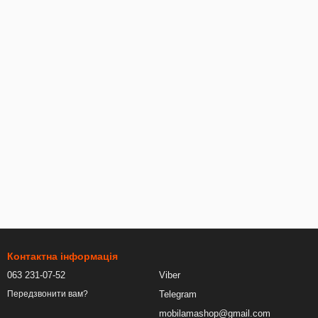
Контактна інформація
063 231-07-52
Viber
Telegram
Передзвонити вам?
mobilamashop@gmail.com