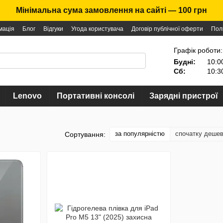
Мінімальна сума замовлення на сайті — 100 грн
мація
Блог
Відгуки
Угода користувача
Договір публічної оферти
Пол
Графік роботи:
Будні:
10:0
Сб:
10:3
Lenovo
Портативні консолі
Зарядні пристрої
за популярністю
спочатку деше
Сортування: