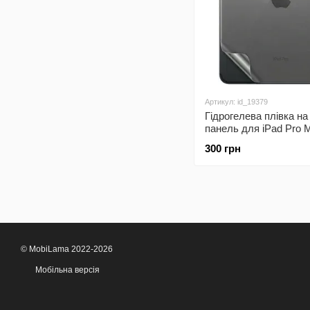
Артикул: id_19379
Гідрогелева плівка н
панель для iPad Pro 
(2025) захисна проти
300 грн
Super-TPU
© MobiLama 2022-2026
Мобільна версія