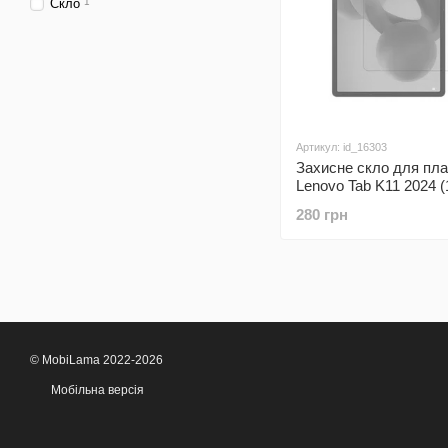
Скло
1
Артикул: id_16303
Захисне скло для пл
Lenovo Tab K11 2024 (
280 грн
© MobiLama 2022-2026
Мобільна версія