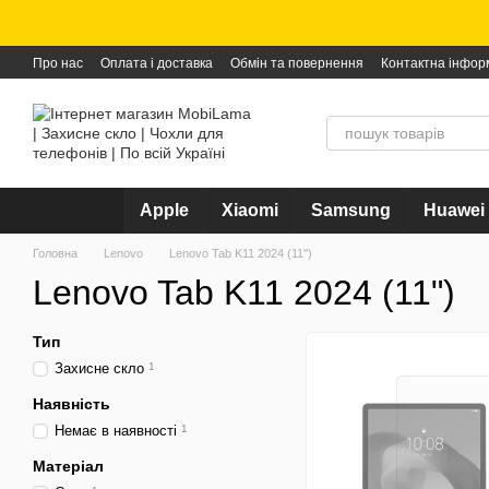
Перейти до основного контенту
Про нас
Оплата і доставка
Обмін та повернення
Контактна інфор
Apple
Xiaomi
Samsung
Huawei
Головна
Lenovo
Lenovo Tab K11 2024 (11")
Lenovo Tab K11 2024 (11")
Тип
Захисне скло
1
Наявність
Немає в наявності
1
Матеріал