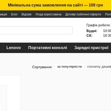
Мінімальна сума замовлення на сайті — 100 грн
мація
Блог
Відгуки
Угода користувача
Договір публічної оферти
Пол
Графік роботи:
Будні:
10:0
Сб:
10:3
Lenovo
Портативні консолі
Зарядні пристрої
за популярністю
спочатку деше
Сортування: