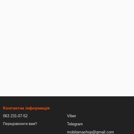
Контактна інформація
063 231-07-52
Viber
Telegram
Передзвонити вам?
mobilamashop@gmail.com