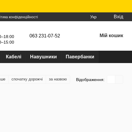
Вхід
Укр
ітика конфіденційності
Мій кошик
063 231-07-52
0–18:00
0–15:00
Кабелі
Навушники
Павербанки
вше
спочатку дорожчі
за назвою
Відображення: