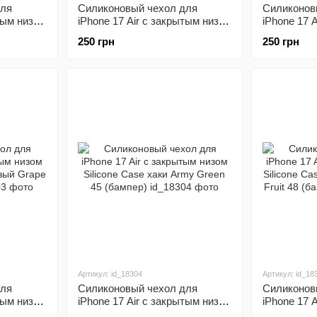
для
Силиконовый чехол для
Силиконов
тым низом
iPhone 17 Air с закрытым низом
iPhone 17 
вый Rose
Silicone Case ярко розовый
Silicone C
250 грн
250 грн
Shiny Pink 38 (бампер)
Elegant Pur
Артикул: id_18304
Артикул: id_18
для
Силиконовый чехол для
Силиконов
тым низом
iPhone 17 Air с закрытым низом
iPhone 17 
овый
Silicone Case хаки Army Green
Silicone C