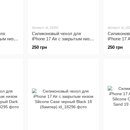
Артикул: id_18292
Артикул: id_18
для
Силиконовый чехол для
Силиконов
тым низом
iPhone 17 Air с закрытым низом
iPhone 17 
иний Dark
Silicone Case белый White 9
Silicone C
250 грн
250 грн
(бампер)
White 11 (