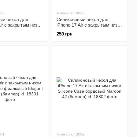
297
Артикул: id_18298
ый чехол для
Силиконовый чехол для
Air с закрытым низом
iPhone 17 Air с закрытым низом
ase пудровый Pink
Silicone Case бирюзовый Sea
250 грн
ампер)
Blue 21 (бампер)
301
Артикул: id_18302