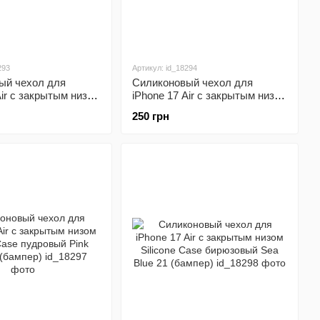
293
Артикул: id_18294
ый чехол для
Силиконовый чехол для
Air с закрытым низом
iPhone 17 Air с закрытым низом
ase бежевый Antique
Silicone Case красный Red 14
250 грн
бампер)
(бампер)