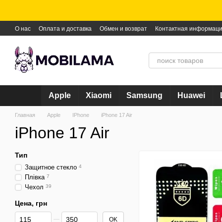
Перейти к основному контенту
О нас
Оплата и доставка
Обмен и возврат
Контактная информац
Apple
Xiaomi
Samsung
Huawei
Главная
Apple
IPhone
iPhone 17 Air
iPhone 17 Air
Тип
Защитное стекло
4
Плівка
7
Чехол
39
Цена, грн
От Цена, грн
До Цена, грн
OK