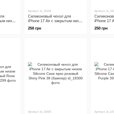
Артикул: id_18296
Артикул: id_18
для
Силиконовый чехол для
Силиконов
тым низом
iPhone 17 Air с закрытым низом
iPhone 17 
серый
Silicone Case черный Black 18
Silicone C
250 грн
250 грн
)
(бампер)
Sand 19 (б
Артикул: id_18300
Артикул: id_18