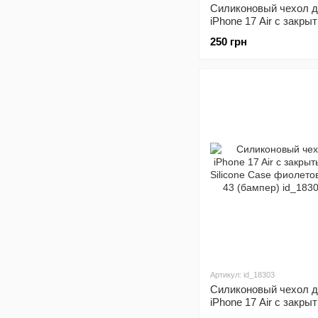
Силиконовый чехол 
iPhone 17 Air с закры
Silicone Case малино
250 грн
Red 37 (бампер)
Артикул: id_18303
Силиконовый чехол 
iPhone 17 Air с закры
Silicone Case фиолет