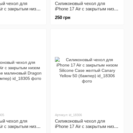
ый чехол для
Силиконовый чехол для
Air с закрытым низом
iPhone 17 Air с закрытым низом
ase фиалковый
Silicone Case бордовый Maroon
250 грн
ple 39 (бампер)
42 (бампер)
305
Артикул: id_18306
ый чехол для
Силиконовый чехол для
Air с закрытым низом
iPhone 17 Air с закрытым низом
ase малиновый
Silicone Case желтый Canary