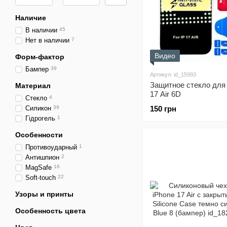
Наличие
В наличии
45
Нет в наличии
7
Видео
Форм-фактор
Бампер
39
Артикул: id_15993
Защитное стекло для
Материал
17 Air 6D
Стекло
4
Силикон
39
150 грн
Гідрогель
1
Особенности
Противоударный
1
Антишпион
2
MagSafe
16
Soft-touch
22
Узоры и принты
Особенность цвета