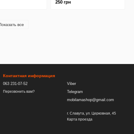
250 грн
t 48 (бампер)
Yellow 50 (бампер)
Показать все
Контактная информация
063 231-07-52
Viber
Telegram
Перезвонить вам?
mobilamashop@gmail.com
г. Славута, ул. Церковная, 45
Карта проезда