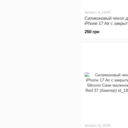
Артикул: id_18295
Силиконовый чехол 
iPhone 17 Air с закры
Silicone Case темно 
250 грн
Dark Grey 15 (бампер
Артикул: id_18299