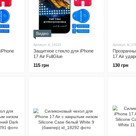
Видео
Артикул: id_16123
Артикул: id_17
 iPhone
Защитное стекло для iPhone
Прозрачны
17 Air FullGlue
17 Air уда
силиконов
115 грн
130 грн
(бампер)