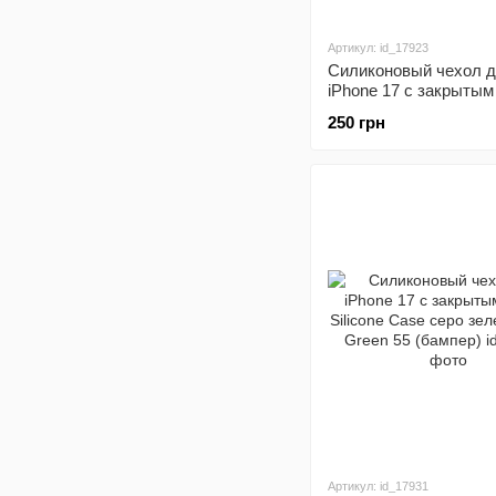
Артикул: id_17923
Силиконовый чехол 
iPhone 17 с закрытым
Silicone Case серый 
250 грн
15 (бампер)
Артикул: id_17931