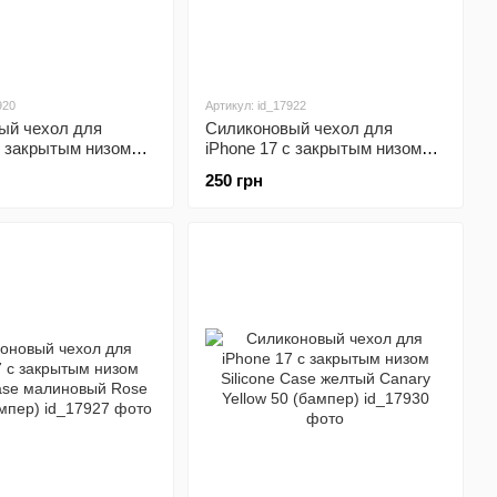
920
Артикул: id_17922
ый чехол для
Силиконовый чехол для
с закрытым низом
iPhone 17 с закрытым низом
ase белый White 9
Silicone Case красный Red 14
250 грн
(бампер)