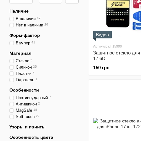
Наличие
В наличии
47
Нет в наличии
26
Видео
Форм-фактор
Бампер
41
Артикул: id_15990
Защитное стекло для
Материал
17 6D
Стекло
5
Силикон
35
150 грн
Пластик
6
Гідрогель
1
Особенности
Противоударный
7
Антишпион
2
MagSafe
18
Soft-touch
22
Узоры и принты
Особенность цвета