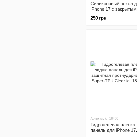
Силиконовый чехол 
iPhone 17 с закрытым
Silicone Case серо з
250 грн
Pine Green 55 (бампер
Артикул: id_18486
Гидрогелевая пленка
панель для iPhone 17
защитная протиударна