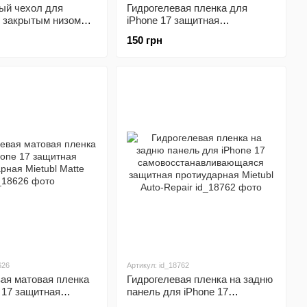
ый чехол для
Гидрогелевая пленка для
с закрытым низом
iPhone 17 защитная
ase темно зеленый
протиударная Mietubl Super-
150 грн
en 71 (бампер)
TPU Clear
626
Артикул: id_18762
ая матовая пленка
Гидрогелевая пленка на задню
 17 защитная
панель для iPhone 17
ая Mietubl Matte
самовосстанавливающаяся