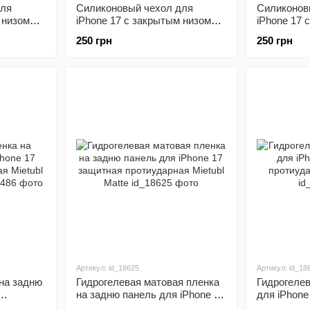
для
Силиконовый чехол для
Силиконов
 низом
iPhone 17 с закрытым низом
iPhone 17 
еленый
Silicone Case лавандовый
Silicone C
250 грн
250 грн
)
Blackcurrant 68 (бампер)
Cyprus Gre
Артикул: id_18625
Артикул: id_18
 на задню
Гидрогелевая матовая пленка
Гидрогелев
на задню панель для iPhone 17
для iPhone
я Mietubl
защитная протиударная Mietubl
протиударн