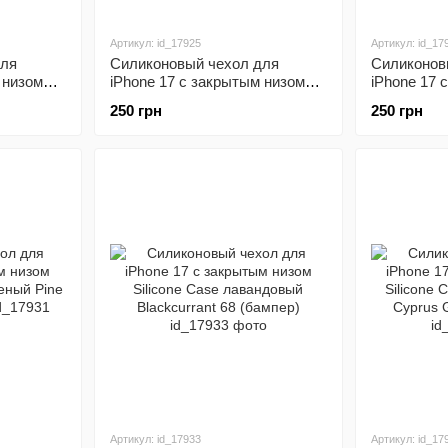
Артикул: id_17925
Артикул: id_17
для
Силиконовый чехол для
Силиконов
 низом
iPhone 17 с закрытым низом
iPhone 17 
Dark Grey
Silicone Case пудровый Pink
Silicone C
250 грн
250 грн
Sand 19 (бампер)
Red 37 (ба
Артикул: id_17933
Артикул: id_17