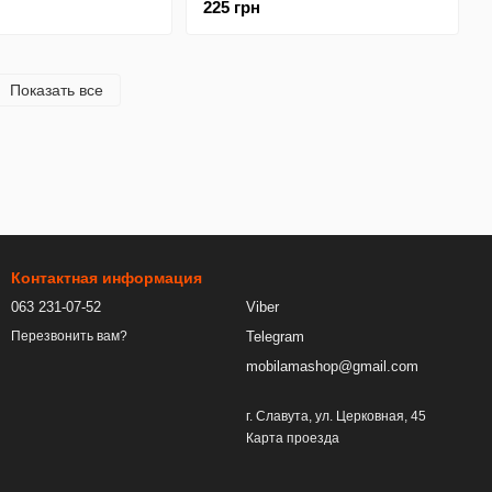
225 грн
защитная протиударная Mietubl
Auto-Repair
Показать все
Контактная информация
063 231-07-52
Viber
Telegram
Перезвонить вам?
mobilamashop@gmail.com
г. Славута, ул. Церковная, 45
Карта проезда