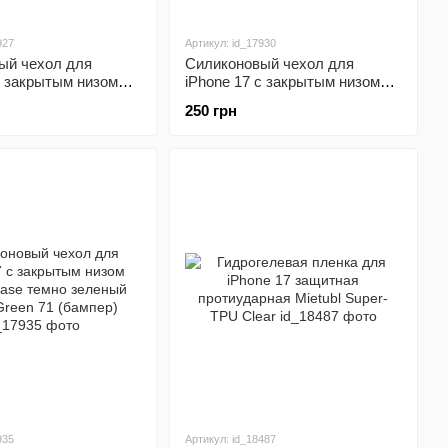
927
Артикул: id_17930
ый чехол для
Силиконовый чехол для
с закрытым низом
iPhone 17 с закрытым низом
ase малиновый Rose
Silicone Case желтый Canary
250 грн
мпер)
Yellow 50 (бампер)
935
Артикул: id_18487