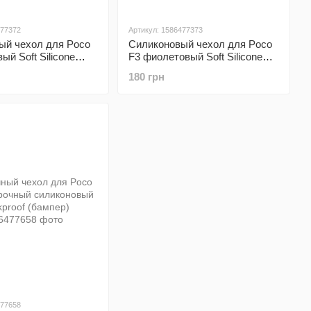
477372
Артикул: 1586477373
ый чехол для Poco
Силиконовый чехол для Poco
ый Soft Silicone
F3 фиолетовый Soft Silicone
(бампер)
Case Full (бампер)
180 грн
477658