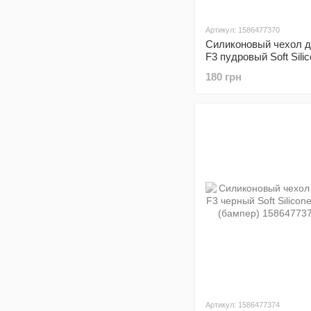
Артикул: 1586477370
Силиконовый чехол д
F3 пудровый Soft Sili
Full (бампер)
180 грн
Артикул: 1586477374