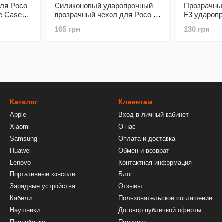
ля Poco
Силиконовый ударопрочный
Прозрачны
ne Case
прозрачный чехол для Poco F3
F3 удароп
GETMAN (бампер)
Shockproof
165 грн
130 грн
Каталог
Клиентам
Apple
Вход в личный кабинет
Xiaomi
О нас
Samsung
Оплата и доставка
Huawei
Обмен и возврат
Lenovo
Контактная информация
Портативные консоли
Блог
Зарядные устройства
Отзывы
Кабели
Пользовательское соглашение
Наушники
Договор публичной оферты
Павербанки
Политика