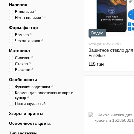
Наличие
В наличии
1
Нет в наличии
14
Форм-фактор
Видео
Бампер
8
Чехол-книжка
4
Артикул: 1835175289
Защитное стекло для
Материал
FullGlue
Силикон
8
Стекло
3
115 грн
Екокожа
4
Особенности
Функция подставки
4
Карман для пластиковых карт и
купюр
4
Противоударный
5
Узоры и принты
Особенность цвета
Тип застежки