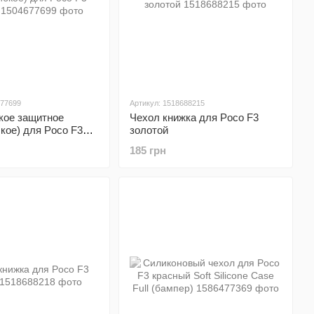
677699
Артикул: 1518688215
кое защитное
Чехол книжка для Poco F3
бкое) для Poco F3
золотой
185 грн