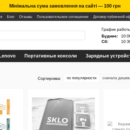
Мінімальна сума замовлення на сайті — 100 грн
ия
Блог
Отзывы
Пользовательское соглашение
Договор публичной о
График работы
Будние:
10:0
Сб:
10:3
Lenovo
Портативные консоли
Зарядные устройс
по популярности
сначала дешев
Сортировка: