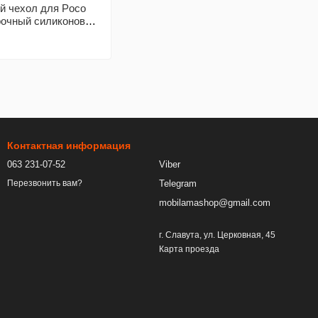
й чехол для Poco
рочный силиконовый
 (бампер)
Контактная информация
063 231-07-52
Viber
Telegram
Перезвонить вам?
mobilamashop@gmail.com
г. Славута, ул. Церковная, 45
Карта проезда