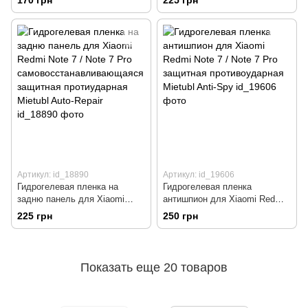
170 грн
225 грн
защитная протиударная
самовосстанавливающаяся
Mietubl Matte
защитная протиударная
Mietubl Auto-Repair
Артикул: id_18890
Артикул: id_19606
Гидрогелевая пленка на
Гидрогелевая пленка
задню панель для Xiaomi
антишпион для Xiaomi Redmi
Redmi Note 7 / Note 7 Pro
Note 7 / Note 7 Pro защитная
225 грн
250 грн
самовосстанавливающаяся
противоударная Mietubl Anti-
защитная протиударная
Spy
Mietubl Auto-Repair
Показать еще 20 товаров