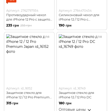
Артикул: 2762797934
Артикул: 2764470454
Противоударный чехол
Силиконовый чехол для
для iPhone 12 Pro с защитой
iPhone 12 / 12 Pro с
камеры Defender (черный)
закрытым низом красный
235 грн
190 грн
255 грн
Red 14 Silicone Case
(бампер)
Артикул: id_16152
Артикул: id_16749
Защитное стекло для
Защитное стекло для
iPhone 12 / 12 Pro Premium
iPhone 12 / 12 Pro DC
Japan
315 грн
180 грн
Оптовые цены