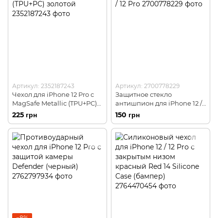
Артикул: 2352187243
Артикул: 2700778229
Чехол для iPhone 12 Pro с
Защитное стекло
MagSafe Metallic (TPU+PC)
антишпион для iPhone 12 /
золотой
12 Pro
225 грн
150 грн
−8%