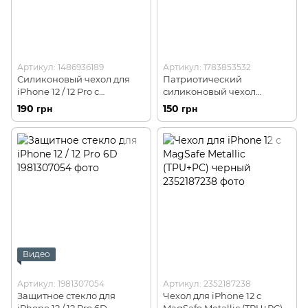
Артикул: 1486936189
Артикул: 1783853532
Силиконовый чехол для
Патриотический
iPhone 12 / 12 Pro с
силиконовый чехол
закрытым низом голубой
Silicone Case Full для
190 грн
150 грн
Blue 16 Silicone Case
iPhone 12 / 12 Pro Ukrainian
(бампер)
Spirit (бампер)
Видео
Артикул: 1981307054
Артикул: 2352187238
Защитное стекло для
Чехол для iPhone 12 с
iPhone 12 / 12 Pro 6D
MagSafe Metallic (TPU+PC)