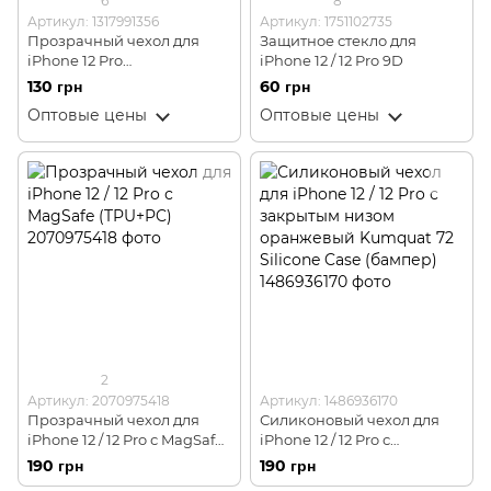
6
8
Артикул: 1317991356
Артикул: 1751102735
Прозрачный чехол для
Защитное стекло для
iPhone 12 Pro
iPhone 12 / 12 Pro 9D
ударопрочный
130 грн
60 грн
силиконовый Shockproof
Оптовые цены
Оптовые цены
(бампер)
2
Артикул: 2070975418
Артикул: 1486936170
Прозрачный чехол для
Силиконовый чехол для
iPhone 12 / 12 Pro с MagSafe
iPhone 12 / 12 Pro с
(TPU+PC)
закрытым низом
190 грн
190 грн
оранжевый Kumquat 72