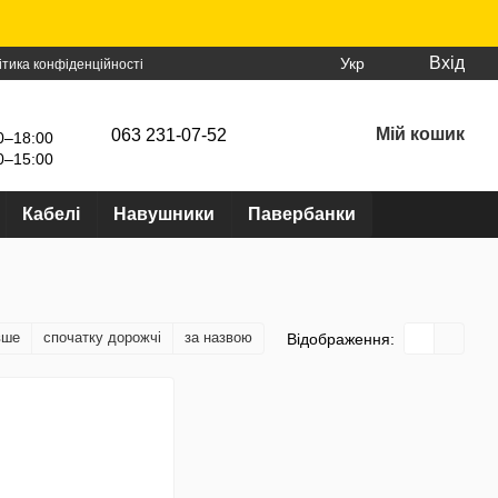
Вхід
Укр
ітика конфіденційності
Мій кошик
063 231-07-52
0–18:00
0–15:00
Кабелі
Навушники
Павербанки
вше
спочатку дорожчі
за назвою
Відображення: