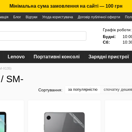
Мінімальна сума замовлення на сайті — 100 грн
мація
Блог
Відгуки
Угода користувача
Договір публічної оферти
Пол
Графік роботи:
Будні:
10:0
Сб:
10:3
Lenovo
Портативні консолі
Зарядні пристрої
M-X135)
/ SM-
за популярністю
спочатку деше
Сортування: