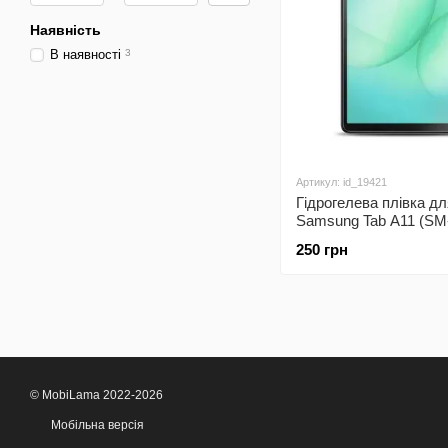
Наявність
В наявності
3
Артикул: id_19421
Гідрогелева плівка дл
Samsung Tab A11 (SM
SM-X135)
250 грн
© MobiLama 2022-2026
Мобільна версія