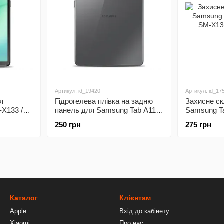
Артикул: id_19420
Артикул: id_17
я
Гідрогелева плівка на задню
Захисне с
-X133 /
панель для Samsung Tab A11
Samsung Ta
(SM-X133 / SM-X135)
SM-X135)
250 грн
275 грн
Каталог
Клієнтам
Apple
Вхід до кабінету
Xiaomi
Про нас