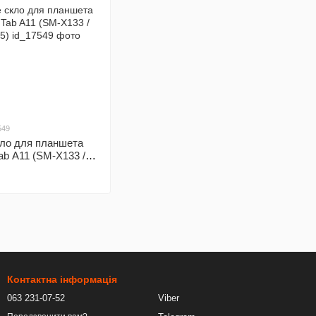
549
кло для планшета
b A11 (SM-X133 /
Контактна інформація
063 231-07-52
Viber