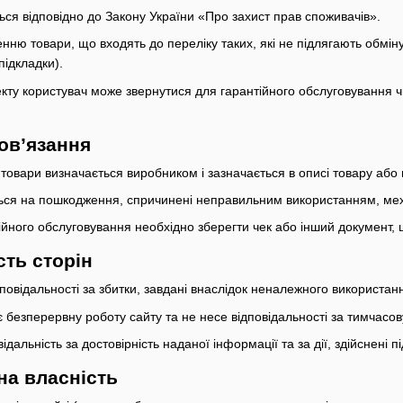
ься відповідно до Закону України «Про захист прав споживачів».
енню товари, що входять до переліку таких, які не підлягають обмін
підкладки).
екту користувач може звернутися для гарантійного обслуговування ч
бов’язання
 товари визначається виробником і зазначається в описі товару або 
ться на пошкодження, спричинені неправильним використанням, ме
ійного обслуговування необхідно зберегти чек або інший документ, 
сть сторін
дповідальності за збитки, завдані внаслідок неналежного використан
 безперервну роботу сайту та не несе відповідальності за тимчасов
ідальність за достовірність наданої інформації та за дії, здійснені 
на власність