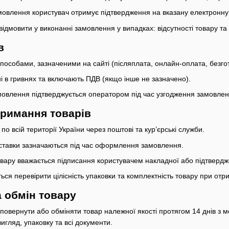
мовлення користувач отримує підтвердження на вказану електронн
відмовити у виконанні замовлення у випадках: відсутності товару т
в
способами, зазначеними на сайті (післяплата, онлайн-оплата, безго
зані в гривнях та включають ПДВ (якщо інше не зазначено).
амовлення підтверджується оператором під час узгодження замовлен
тримання товарів
по всій території України через поштові та кур’єрські служби.
доставки зазначаються під час оформлення замовлення.
вару вважається підписання користувачем накладної або підтвердж
ться перевірити цілісність упаковки та комплектність товару при отр
а обмін товару
 повернути або обміняти товар належної якості протягом 14 днів з
игляд, упаковку та всі документи.