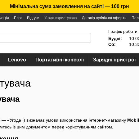
Мінімальна сума замовлення на сайті — 100 грн
мація
Блог
Відгуки
Угода користувача
Договір публічної оферти
Пол
Графік роботи:
Будні:
10:0
Сб:
10:3
Lenovo
Портативні консолі
Зарядні пристрої
стувача
увача
і — «Угода») визначає умови використання інтернет-магазину
Mobi
омтесь із цим документом перед користуванням сайтом.
оження