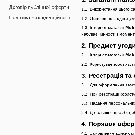
Договір публічної оферти
1.1. Використання цього са
Політика конфіденційності
1.2. Якщо ви не згодні з 
1.3. Інтернет-магазин
Mob
набуває чинності з моменту 
2. Предмет угод
2.1. Інтернет-магазин
Mob
2.2. Користувач зобов’язу
3. Реєстрація т
3.1. Для оформлення замо
3.2. При реєстрації корист
3.3. Надання персональних
3.4. Детальніше про збір,
4. Порядок офо
4.1. Замовлення здійснюєт