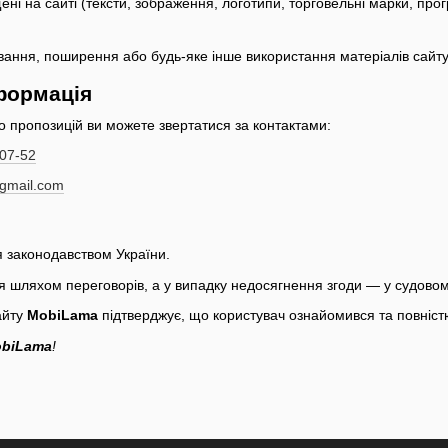
щені на сайті (тексти, зображення, логотипи, торговельні марки, про
вання, поширення або будь-яке інше використання матеріалів сайту
нформація
бо пропозицій ви можете звертатися за контактами:
07-52
gmail.com
я законодавством України.
ся шляхом переговорів, а у випадку недосягнення згоди — у судовом
айту
MobiLama
підтверджує, що користувач ознайомився та повністю
biLama
!