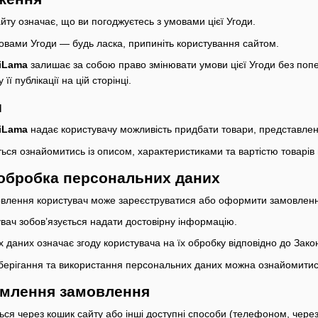
йту означає, що ви погоджуєтесь з умовами цієї Угоди.
умовами Угоди — будь ласка, припиніть користування сайтом.
iLama
залишає за собою право змінювати умови цієї Угоди без поп
її публікації на цій сторінці.
и
iLama
надає користувачу можливість придбати товари, представлені н
ється ознайомитись із описом, характеристиками та вартістю това
а обробка персональних даних
влення користувач може зареєструватися або оформити замовлення
увач зобов’язується надати достовірну інформацію.
 даних означає згоду користувача на їх обробку відповідно до Зак
 зберігання та використання персональних даних можна ознайомити
рмлення замовлення
ься через кошик сайту або інші доступні способи (телефоном, чер