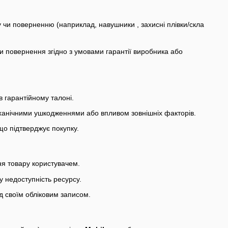
у чи поверненню (наприклад, навушники , захисні плівки/скла
и повернення згідно з умовами гарантії виробника або
в гарантійному талоні.
ханічними ушкодженнями або впливом зовнішніх факторів.
що підтверджує покупку.
ня товару користувачем.
у недоступність ресурсу.
під своїм обліковим записом.