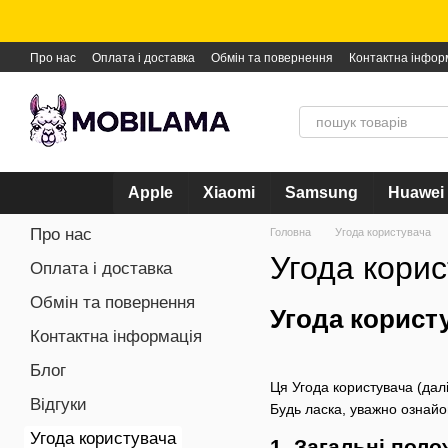
Перейти до основного контенту
Про нас
Оплата і доставка
Обмін та повернення
Контактна інфор
Apple
Xiaomi
Samsung
Huawei
Про нас
Головна
Угода користувача
Угода кори
Оплата і доставка
Обмін та повернення
Угода корист
Контактна інформація
Блог
Ця Угода користувача (дал
Відгуки
Будь ласка, уважно ознай
Угода користувача
1. Загальні пол