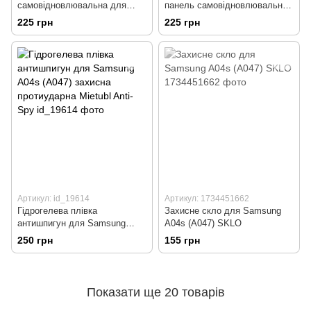
самовідновлювальна для
панель самовідновлювальна
Samsung A04s (A047) Mietubl
для Samsung A04s (A047)
225 грн
225 грн
Auto-Repair
Mietubl Auto-Repair
Артикул: id_19614
Артикул: 1734451662
Гідрогелева плівка
Захисне скло для Samsung
антишпигун для Samsung
A04s (A047) SKLO
A04s (A047) захисна
250 грн
155 грн
протиударна Mietubl Anti-Spy
Показати ще 20 товарів