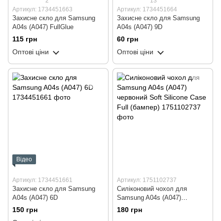
2
13
Артикул: 1734451663
Артикул: 1734451664
Захисне скло для Samsung
Захисне скло для Samsung
A04s (A047) FullGlue
A04s (A047) 9D
115 грн
60 грн
Оптові ціни
Оптові ціни
Відео
Артикул: 1734451661
Артикул: 1751102737
Захисне скло для Samsung
Силіконовий чохол для
A04s (A047) 6D
Samsung A04s (A047)
червоний Soft Silicone Case
150 грн
180 грн
Full (бампер)