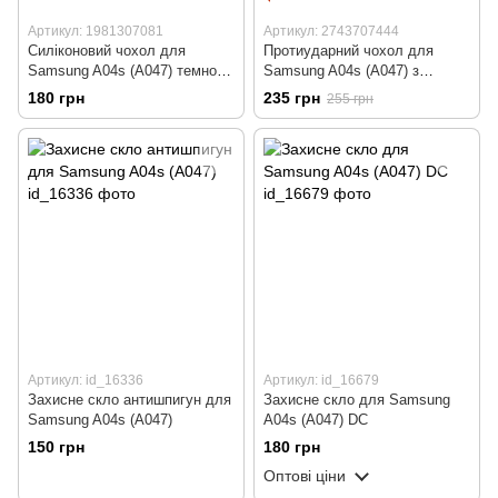
Артикул: 1981307081
Артикул: 2743707444
Силіконовий чохол для
Протиударний чохол для
Samsung A04s (A047) темно
Samsung A04s (A047) з
зелений Soft Silicone Case Full
захистом камери Defender
180 грн
235 грн
255 грн
(бампер)
(синій)
Артикул: id_16336
Артикул: id_16679
Захисне скло антишпигун для
Захисне скло для Samsung
Samsung A04s (A047)
A04s (A047) DC
150 грн
180 грн
Оптові ціни