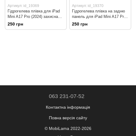
Артикул: id_19369
Артикул: id_19370
Гідрогелева плівка для iPad
Гідрогелева плівка на задню
Mini A17 Pro (2024) захисна
панель для iPad Mini A17 Pro
протиударна Super-TPU
(2024) захисна протиударна
250 грн
250 грн
Super-TPU
063 231-07-52
Контактна інформація
Повна версія сайту
© MobiLama 2022-2026